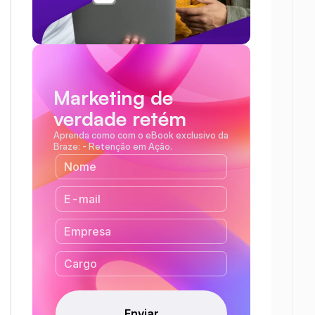
Marketing de 
verdade retém
Aprenda como com o eBook exclusivo da 
Braze: - Retenção em Ação.