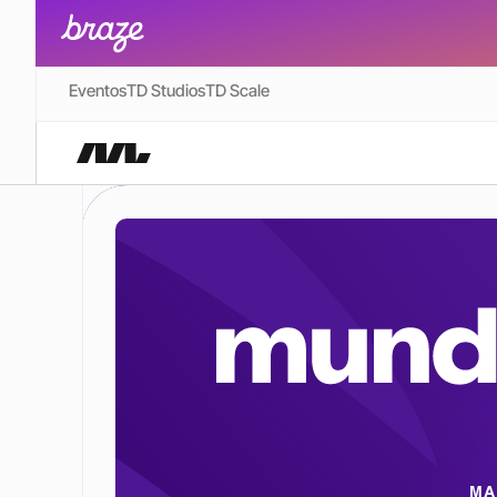
Eventos
TD Studios
TD Scale