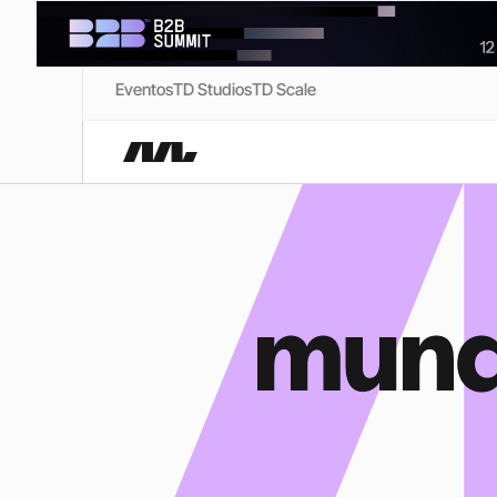
Eventos
TD Studios
TD Scale