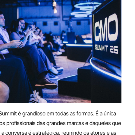
ummit é grandioso em todas as formas. É a única 
s profissionais das grandes marcas e daqueles que 
 a conversa é estratégica, reunindo os atores e as 