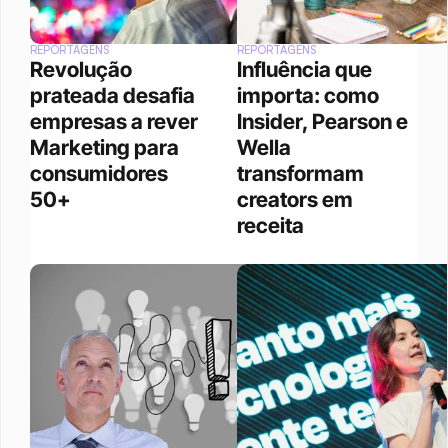
REPORTAGENS
REPORTAGENS
Revolução 
Influência que 
prateada desafia 
importa: como 
empresas a rever 
Insider, Pearson e 
Marketing para 
Wella 
consumidores 
transformam 
50+
creators em 
receita