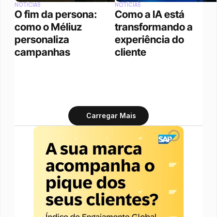
NOTÍCIAS
NOTÍCIAS
O fim da persona: 
Como a IA está 
como o Méliuz 
transformando a 
personaliza 
experiência do 
campanhas
cliente
Carregar Mais