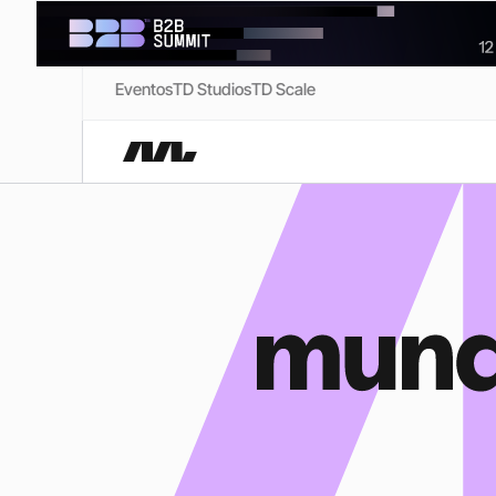
Eventos
TD Studios
TD Scale