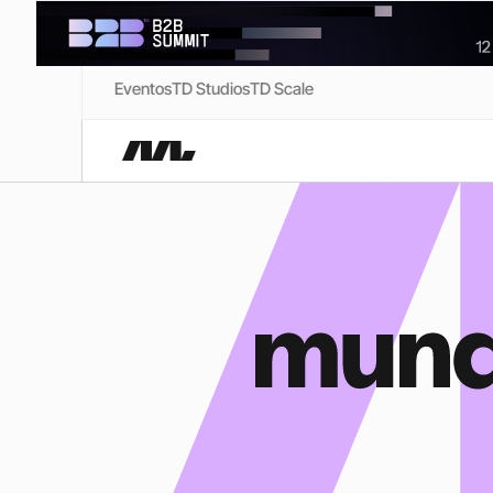
Eventos
TD Studios
TD Scale