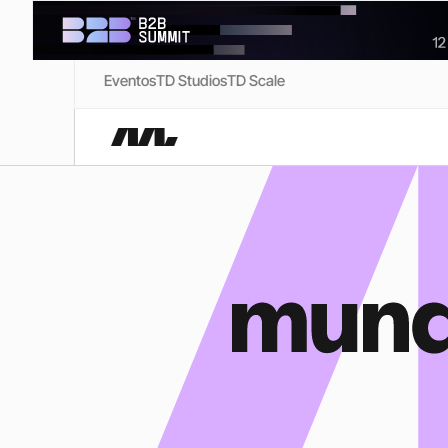
Eventos
TD Studios
TD Scale