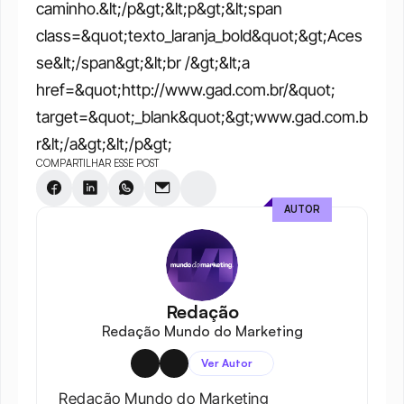
caminho.&lt;/p&gt;&lt;p&gt;&lt;span 
class=&quot;texto_laranja_bold&quot;&gt;Aces
se&lt;/span&gt;&lt;br /&gt;&lt;a 
href=&quot;http://www.gad.com.br/&quot; 
target=&quot;_blank&quot;&gt;www.gad.com.b
r&lt;/a&gt;&lt;/p&gt;
COMPARTILHAR ESSE POST
AUTOR
Redação
Redação Mundo do Marketing
Ver Autor
Redação Mundo do Marketing