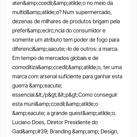
aten&amp;ccedil;&amp;atilde;o no meio da 
multid&amp;atilde;o? Num supermercado, 
dezenas de milhares de produtos brigam pela 
prefer&amp;ecirc;ncia do consumidor e 
somente um atributo tem poder de fogo para 
diferenci&amp;aacute;-lo de outros: a marca. 
Em tempo de mercados globais e de 
comoditiza&amp;ccedil;&amp;atilde;o, ter uma 
marca com arsenal suficiente para ganhar esta 
guerra &amp;eacute; 
essencial.&lt;/p&gt;&lt;p&gt;Como conseguir 
esta muni&amp;ccedil;&amp;atilde;o 
&amp;eacute; a grande quest&amp;atilde;o. 
Luciano Does, Diretor Presidente do 
Gad&amp;#39; Branding &amp;amp; Design, 