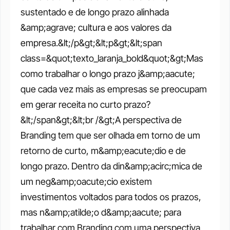
sustentado e de longo prazo alinhada 
&amp;agrave; cultura e aos valores da 
empresa.&lt;/p&gt;&lt;p&gt;&lt;span 
class=&quot;texto_laranja_bold&quot;&gt;Mas 
como trabalhar o longo prazo j&amp;aacute; 
que cada vez mais as empresas se preocupam 
em gerar receita no curto prazo?
&lt;/span&gt;&lt;br /&gt;A perspectiva de 
Branding tem que ser olhada em torno de um 
retorno de curto, m&amp;eacute;dio e de 
longo prazo. Dentro da din&amp;acirc;mica de 
um neg&amp;oacute;cio existem 
investimentos voltados para todos os prazos, 
mas n&amp;atilde;o d&amp;aacute; para 
trabalhar com Branding com uma perspectiva 