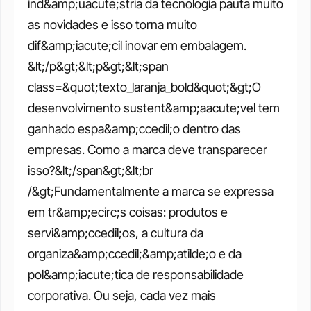
ind&amp;uacute;stria da tecnologia pauta muito 
as novidades e isso torna muito 
dif&amp;iacute;cil inovar em embalagem. 
&lt;/p&gt;&lt;p&gt;&lt;span 
class=&quot;texto_laranja_bold&quot;&gt;O 
desenvolvimento sustent&amp;aacute;vel tem 
ganhado espa&amp;ccedil;o dentro das 
empresas. Como a marca deve transparecer 
isso?&lt;/span&gt;&lt;br 
/&gt;Fundamentalmente a marca se expressa 
em tr&amp;ecirc;s coisas: produtos e 
servi&amp;ccedil;os, a cultura da 
organiza&amp;ccedil;&amp;atilde;o e da 
pol&amp;iacute;tica de responsabilidade 
corporativa. Ou seja, cada vez mais 