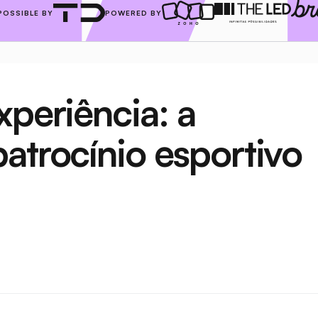
POSSIBLE BY
POWERED BY
periência: a 
atrocínio esportivo 