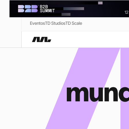
Eventos
TD Studios
TD Scale