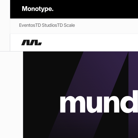
Eventos
TD Studios
TD Scale