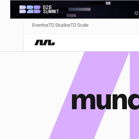
Eventos
TD Studios
TD Scale