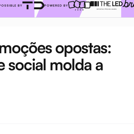
POSSIBLE BY
POWERED BY
moções opostas: 
social molda a 