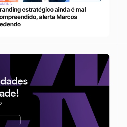
ANDING
randing estratégico ainda é mal 
ompreendido, alerta Marcos 
edendo
idades
ade!
o