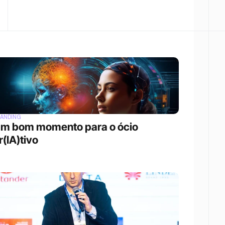
ANDING
m bom momento para o ócio 
r(IA)tivo