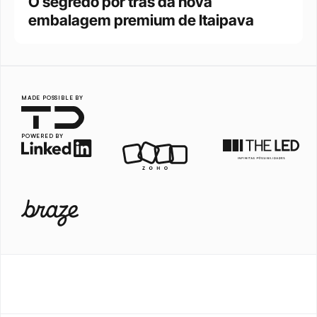
O segredo por trás da nova 
embalagem premium de Itaipava
MADE POSSIBLE BY
POWERED BY