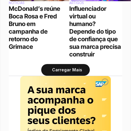
NOTÍCIAS
ARTIGOS
McDonald’s reúne 
Influenciador 
Boca Rosa e Fred 
virtual ou 
Bruno em 
humano? 
campanha de 
Depende do tipo 
retorno do 
de confiança que 
Grimace
sua marca precisa 
construir
Carregar Mais