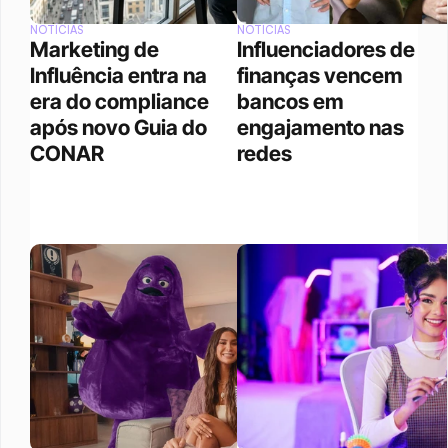
NOTÍCIAS
NOTÍCIAS
Marketing de 
Influenciadores de 
Influência entra na 
finanças vencem 
era do compliance 
bancos em 
após novo Guia do 
engajamento nas 
CONAR
redes