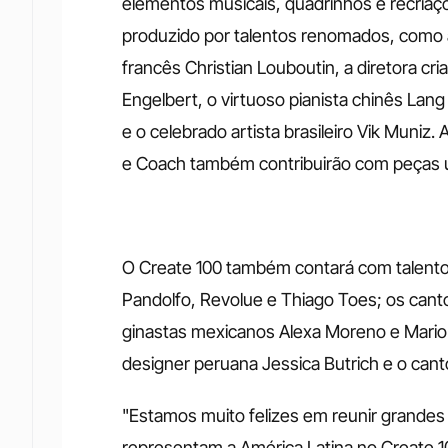
elementos musicais, quadrinhos e recriaçõe
produzido por talentos renomados, como 
francês Christian Louboutin, a diretora cria
Engelbert, o virtuoso pianista chinês Lan
e o celebrado artista brasileiro Vik Muniz.
e Coach também contribuirão com peças ú
O Create 100 também contará com talentos d
Pandolfo, Revolue e Thiago Toes; os canto
ginastas mexicanos Alexa Moreno e Mario R
designer peruana Jessica Butrich e o can
"Estamos muito felizes em reunir grandes
representam a América Latina no Create 1