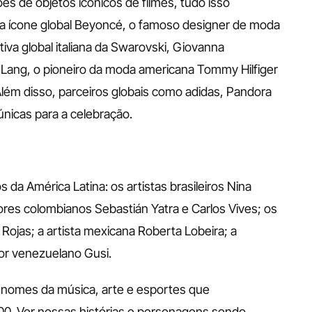
s de objetos icônicos de filmes, tudo isso 
a ícone global Beyoncé, o famoso designer de moda 
tiva global italiana da Swarovski, Giovanna 
g Lang, o pioneiro da moda americana Tommy Hilfiger 
 Além disso, parceiros globais como adidas, Pandora 
nicas para a celebração.
a América Latina: os artistas brasileiros Nina 
res colombianos Sebastián Yatra e Carlos Vives; os 
ojas; a artista mexicana Roberta Lobeira; a 
tor venezuelano Gusi.
 nomes da música, arte e esportes que 
00. Ver nossas histórias e personagens sendo 