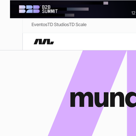
Eventos
TD Studios
TD Scale