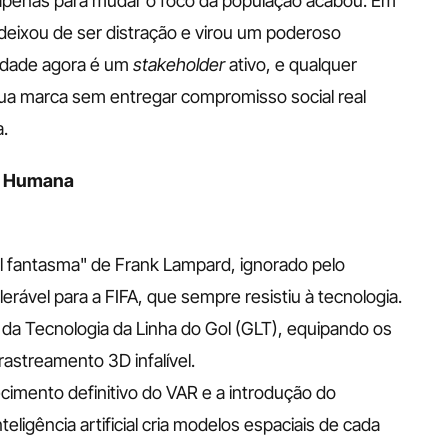
apenas para mudar o foco da população acabou. Em 
ixou de ser distração e virou um poderoso 
edade agora é um 
stakeholder
 ativo, e qualquer 
sua marca sem entregar compromisso social real 
a.
de Humana
l fantasma" de Frank Lampard, ignorado pelo 
lerável para a FIFA, que sempre resistiu à tecnologia.
 da Tecnologia da Linha do Gol (GLT), equipando os 
astreamento 3D infalível.
cimento definitivo do VAR e a introdução do 
igência artificial cria modelos espaciais de cada 