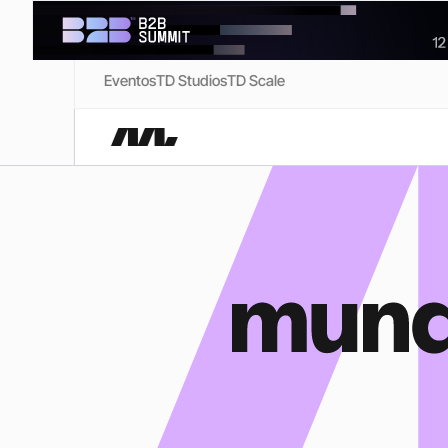
Eventos
TD Studios
TD Scale