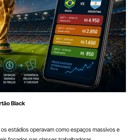
rtão Black
e os estádios operavam como espaços massivos e 
is focados nas classes trabalhadoras.