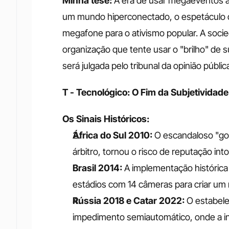
Minha tese:
 A era de usar megaeventos 
um mundo hiperconectado, o espetáculo de
megafone para o ativismo popular. A soci
organização que tente usar o "brilho" de 
será julgada pelo tribunal da opinião públic
T - Tecnológico: O Fim da Subjetivida
Os Sinais Históricos:
África do Sul 2010:
 O escandaloso "go
árbitro, tornou o risco de reputação into
Brasil 2014:
 A implementação histórica
estádios com 14 câmeras para criar um r
Rússia 2018 e Catar 2022:
 O estabele
impedimento semiautomático, onde a intel