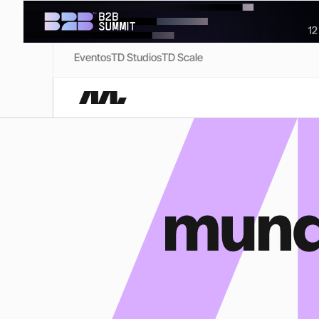
Eventos
TD Studios
TD Scale