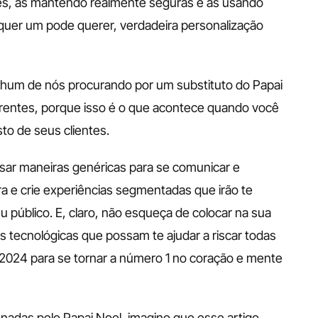
es, as mantendo realmente seguras e as usando 
quer um pode querer, verdadeira personalização 
 
enhum de nós procurando por um substituto do Papai 
rentes, porque isso é o que acontece quando você 
to de seus clientes. 
sar maneiras genéricas para se comunicar e 
ra e crie experiências segmentadas que irão te 
u público. E, claro, não esqueça de colocar na sua 
es tecnológicas que possam te ajudar a riscar todas 
e 2024 para se tornar a número 1 no coração e mente 
adas pelo Papai Noel, imagino que esse artigo 