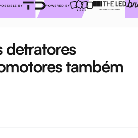
POSSIBLE BY
POWERED BY
 detratores 
romotores também 