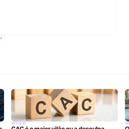
or
ARTIGOS
A
 
CAC é o maior vilão ou a desculpa 
O