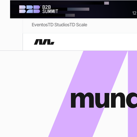
Eventos
TD Studios
TD Scale