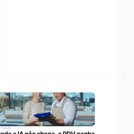
RTIGOS
nde a IA não chega, o PDV ganha