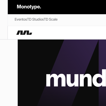
Eventos
TD Studios
TD Scale