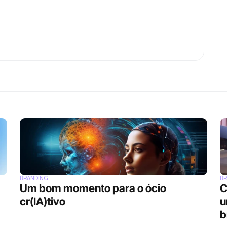
BRANDING
BR
Um bom momento para o ócio 
C
cr(IA)tivo
u
b