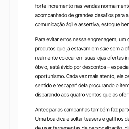
forte incremento nas vendas normalmente 
acompanhado de grandes desafios para as 
comunicação ágil e assertiva, estoque bem 
Para evitar erros nessa engrenagem, um do
produtos que já estavam em 
sale 
sem a of
realmente colocar em suas lojas ofertas iné
óbvio, está ávido por descontos – especia
oportunismo. Cada vez mais atento, ele c
sentido e ‘escapar’ dela procurando o item
disparando aos quatro ventos que as ofert
Antecipar as campanhas também faz parte
Uma boa dica é soltar teasers e gatilhos d
de usar ferramentas de personalização, di