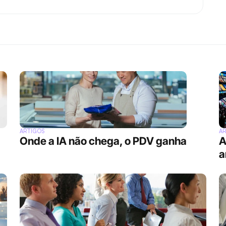
ARTIGOS
A
Onde a IA não chega, o PDV ganha
A
a