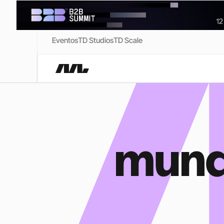
Eventos
TD Studios
TD Scale