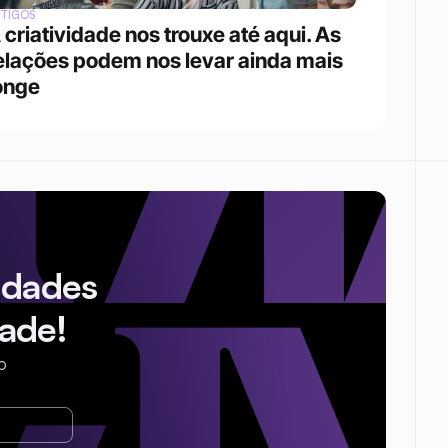
RTIGOS
 criatividade nos trouxe até aqui. As 
elações podem nos levar ainda mais 
onge
idades
ade!
o