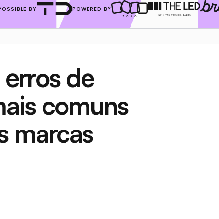
POSSIBLE BY
POWERED BY
 erros de 
ais comuns 
s marcas