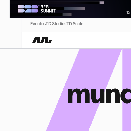
Eventos
TD Studios
TD Scale