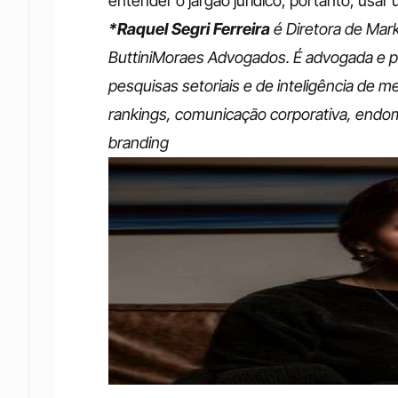
entender o jargão jurídico, portanto, usar
*Raquel Segri Ferreira
 é Diretora de Ma
ButtiniMoraes Advogados. É advogada e p
pesquisas setoriais e de inteligência de m
rankings, comunicação corporativa, endom
branding