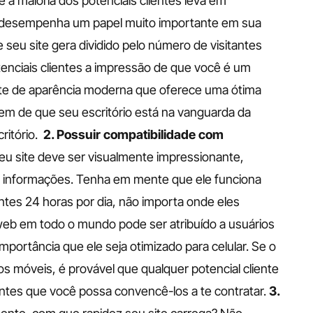
 a maioria dos potenciais clientes leva em 
Ele desempenha um papel muito importante em sua 
seu site gera dividido pelo número de visitantes 
enciais clientes a impressão de que você é um 
ite de aparência moderna que oferece uma ótima 
m de que seu escritório está na vanguarda da 
itório. 
2. Possuir compatibilidade com 
eu site deve ser visualmente impressionante, 
ar informações.
Tenha em mente que ele funciona 
ntes 24 horas por dia, não importa onde eles 
eb em todo o mundo pode ser atribuído a usuários 
importância que ele seja otimizado para celular. Se o 
os móveis, é provável que qualquer potencial cliente 
ntes que você possa convencê-los a te contratar.
3. 