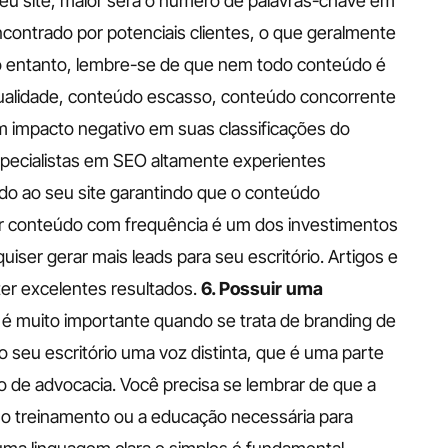
eu site, maior será o número de palavras-chave em 
ncontrado por potenciais clientes, o que geralmente 
 entanto, lembre-se de que nem todo conteúdo é 
ualidade, conteúdo escasso, conteúdo concorrente 
 impacto negativo em suas classificações do 
specialistas em SEO altamente experientes 
do ao seu site garantindo que o conteúdo 
r conteúdo com frequência é um dos investimentos 
iser gerar mais leads para seu escritório. Artigos e 
r excelentes resultados.
6. Possuir uma 
é muito importante quando se trata de branding de 
seu escritório uma voz distinta, que é uma parte 
 de advocacia. Você precisa se lembrar de que a 
á o treinamento ou a educação necessária para 