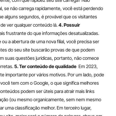
nte, com que rapidez seu site carrega? Não 
tal, se não carrega rapidamente, você está perdendo 
ue alguns segundos, é provável que os visitantes 
de ver qualquer conteúdo lá.
4. Possuir 
is frustrante do que informações desatualizadas. 
 a abertura de uma nova filial, você precisa ser 
antes do seu site buscarão provas de que podem 
com suas questões jurídicas, portanto, não comece 
rretas.
5. Ter conteúdo de qualidade 
Em 2023, 
 importante por vários motivos. Por um lado, pode 
e você tem com o Google, o que significa melhores 
onteúdos podem ser úteis para atrair mais links 
gação (ou mesmo organicamente, sem nem mesmo 
r uma classificação melhor. Em terceiro lugar, 