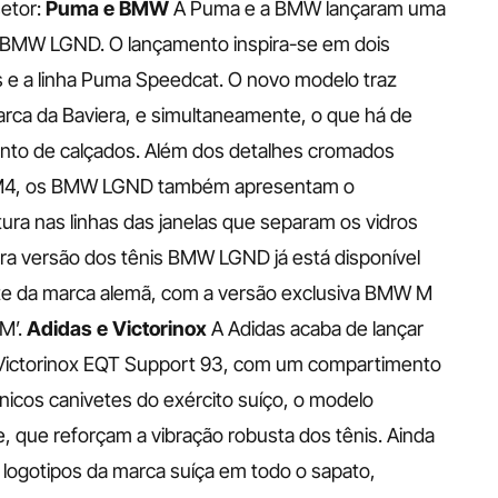
etor:
Puma e BMW
A Puma e a BMW lançaram uma 
 BMW LGND. O lançamento inspira-se em dois 
 a linha Puma Speedcat. O novo modelo traz 
rca da Baviera, e simultaneamente, o que há de 
nto de calçados.
Além dos detalhes cromados 
 M4, os BMW LGND também apresentam o 
ra nas linhas das janelas que separam os vidros 
meira versão dos tênis BMW LGND já está disponível 
ite da marca alemã, com a versão exclusiva BMW M 
M’.
Adidas e Victorinox
A Adidas acaba de lançar 
 Victorinox EQT Support 93, com um compartimento 
ônicos canivetes do exército suíço, o modelo 
 que reforçam a vibração robusta dos tênis. Ainda 
 logotipos da marca suíça em todo o sapato, 