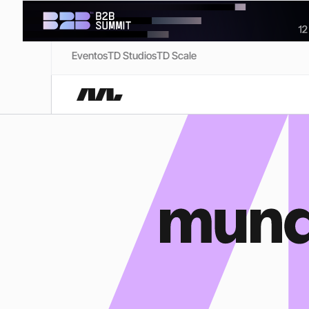
Eventos
TD Studios
TD Scale