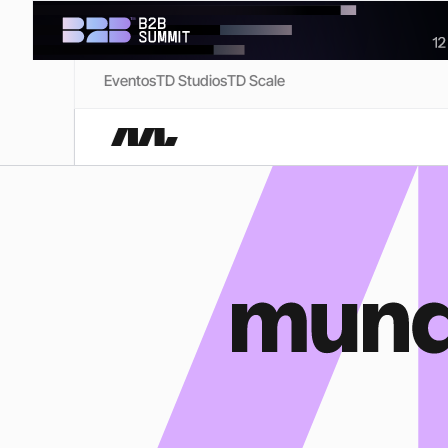
Eventos
TD Studios
TD Scale