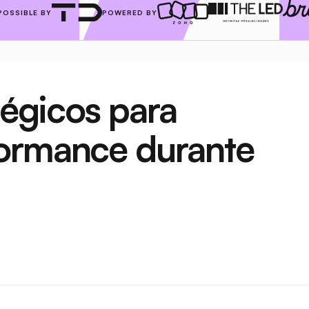
POSSIBLE BY
POWERED BY
tégicos para 
ormance durante 