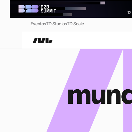
Eventos
TD Studios
TD Scale