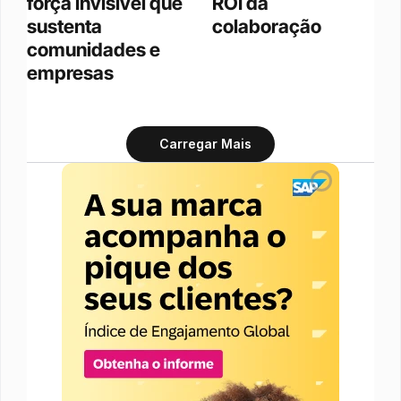
força invisível que 
ROI da 
sustenta 
colaboração
comunidades e 
empresas
Carregar Mais