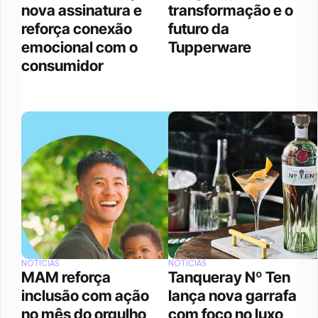
nova assinatura e 
transformação e o 
reforça conexão 
futuro da 
emocional com o 
Tupperware
consumidor
NOTÍCIAS
NOTÍCIAS
MAM reforça 
Tanqueray Nº Ten 
inclusão com ação 
lança nova garrafa 
no mês do orgulho
com foco no luxo