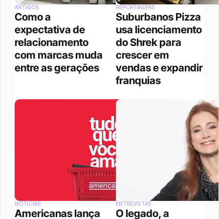
ARTIGOS
REPORTAGENS
Como a 
Suburbanos Pizza 
expectativa de 
usa licenciamento 
relacionamento 
do Shrek para 
com marcas muda 
crescer em 
entre as gerações
vendas e expandir 
franquias
NOTÍCIAS
ENTREVISTAS
Americanas lança 
O legado, a 