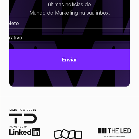
últimas notícias do
Mundo do Marketing na sua inbox.
MADE POSSIBLE BY
POWERED BY