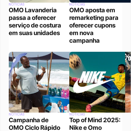
NOTÍCIAS
NOTÍCIAS
OMO Lavanderia 
OMO aposta em 
passa a oferecer 
remarketing para 
serviço de costura 
oferecer cupons 
em suas unidades
em nova 
campanha
NOTÍCIAS
NOTÍCIAS
Campanha de 
Top of Mind 2025: 
OMO Ciclo Rápido 
Nike e Omo 