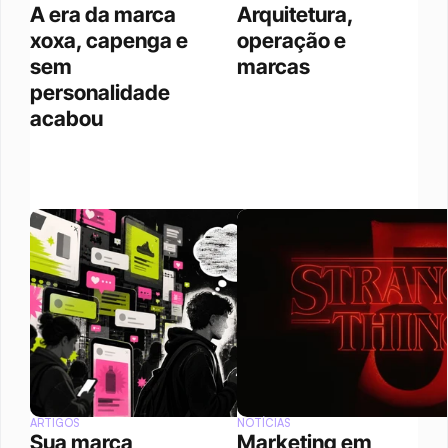
A era da marca 
Arquitetura, 
xoxa, capenga e 
operação e 
sem 
marcas 
personalidade 
acabou
ARTIGOS
NOTÍCIAS
Sua marca 
Marketing em 