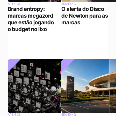
ARTIGOS
BRANDING
Brand entropy: 
O alerta do Disco 
marcas megazord 
de Newton para as 
que estão jogando 
marcas
o budget no lixo
ARTIGOS
BRANDING