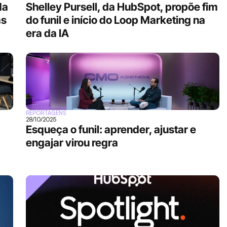
a 
Shelley Pursell, da HubSpot, propõe fim 
s 
do funil e início do Loop Marketing na 
era da IA
REPORTAGENS
28/10/2025
Esqueça o funil: aprender, ajustar e 
engajar virou regra