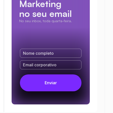
Marketing
no seu email
No seu inbox, toda quarta-feira.