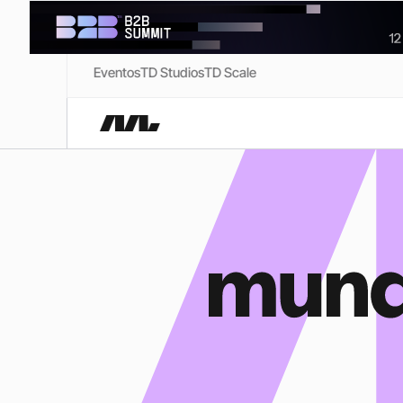
Eventos
TD Studios
TD Scale