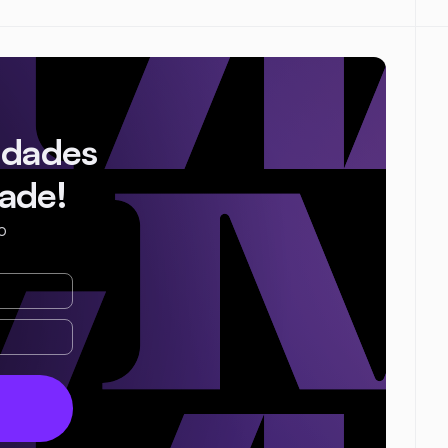
idades
ade!
o