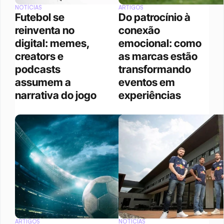
NOTÍCIAS
ARTIGOS
Futebol se 
Do patrocínio à 
reinventa no 
conexão 
digital: memes, 
emocional: como 
creators e 
as marcas estão 
podcasts 
transformando 
assumem a 
eventos em 
narrativa do jogo
experiências
ARTIGOS
NOTÍCIAS