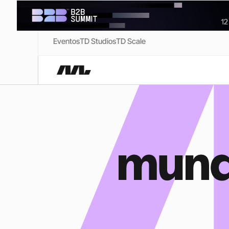
Eventos
TD Studios
TD Scale