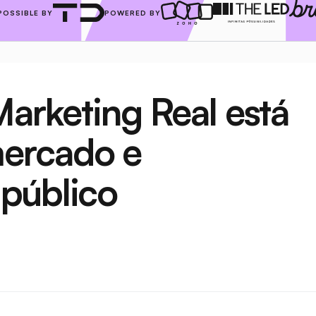
POSSIBLE BY
POWERED BY
arketing Real está 
ercado e 
público