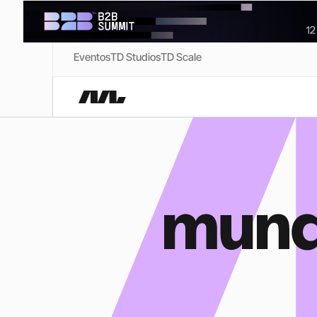
Eventos
TD Studios
TD Scale