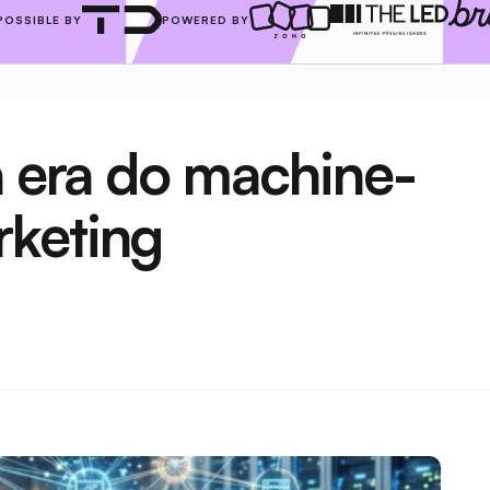
POSSIBLE BY
POWERED BY
a era do machine-
keting 