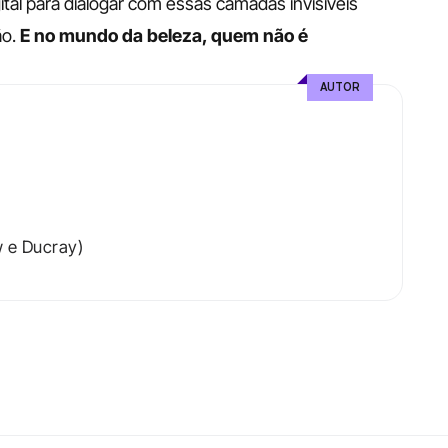
tal para dialogar com essas camadas invisíveis 
o.
 E no mundo da beleza, quem não é 
AUTOR
 e Ducray) 