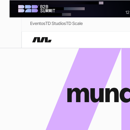
Eventos
TD Studios
TD Scale