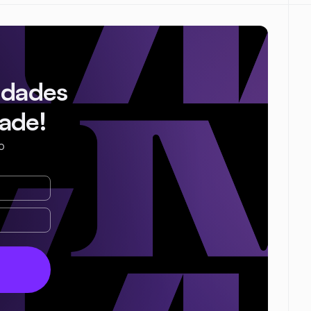
idades
ade!
o