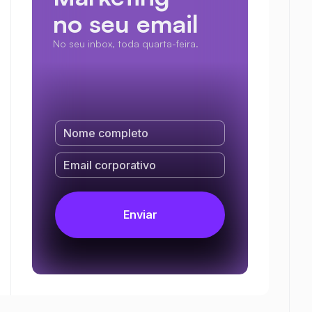
no seu email
No seu inbox, toda quarta-feira.