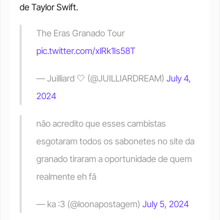
de Taylor Swift.
The Eras Granado Tour 
pic.twitter.com/xlRk1Is58T
— Juilliard 🤍 (@JUILLIARDREAM) 
July 4, 
2024
não acredito que esses cambistas 
esgotaram todos os sabonetes no site da 
granado tiraram a oportunidade de quem 
realmente eh fã
— ka :3 (@loonapostagem) 
July 5, 2024