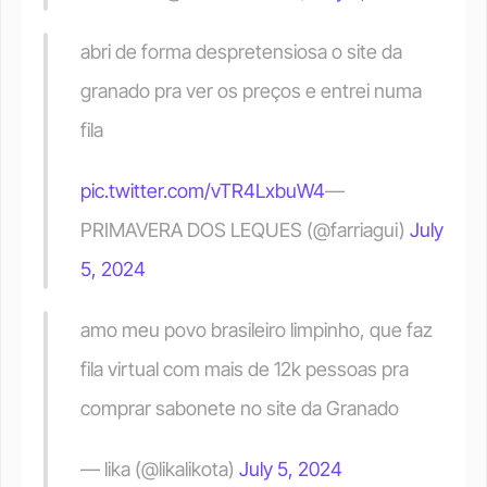
abri de forma despretensiosa o site da 
granado pra ver os preços e entrei numa 
fila
pic.twitter.com/vTR4LxbuW4
— 
PRIMAVERA DOS LEQUES (@farriagui) 
July 
5, 2024
amo meu povo brasileiro limpinho, que faz 
fila virtual com mais de 12k pessoas pra 
comprar sabonete no site da Granado
— lika (@likalikota) 
July 5, 2024