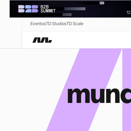
Eventos
TD Studios
TD Scale