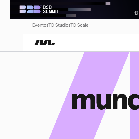
Eventos
TD Studios
TD Scale