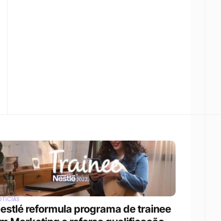
TÍCIAS
estlé reformula programa de trainee 