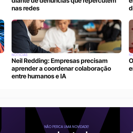
diante de denúncias que repercutem 
e
nas redes
d
NOTÍCIAS
NO
Neil Redding: Empresas precisam 
O
aprender a coordenar colaboração 
e
entre humanos e IA
NÃO PERCA UMA NOVIDADE!