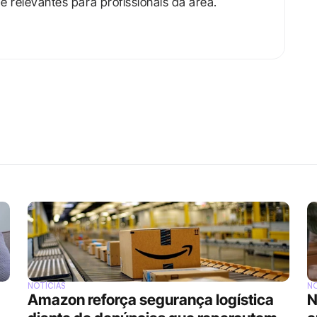
relevantes para profissionais da área.​

NOTÍCIAS
NO
Amazon reforça segurança logística 
N