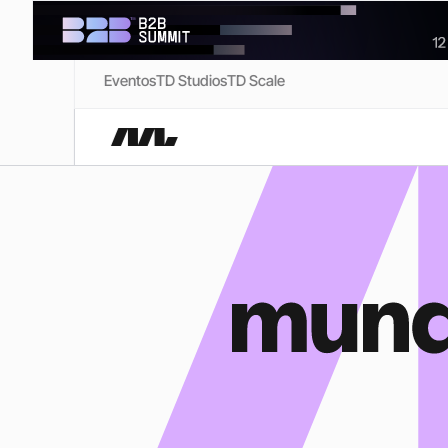
Eventos
TD Studios
TD Scale