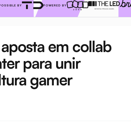
POSSIBLE BY
POWERED BY
aposta em collab 
er para unir 
ltura gamer