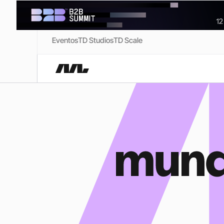
Eventos
TD Studios
TD Scale