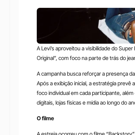
A Levi’s aproveitou a visibilidade do Supe
Original”, com foco na parte de trás do j
A campanha busca reforçar a presença da L
Após a exibição inicial, a estratégia prev
foco individual em cada participante, alé
digitais, lojas físicas e mídia ao longo do an
O filme
A estreia ocorreu com o filme “Backstory”