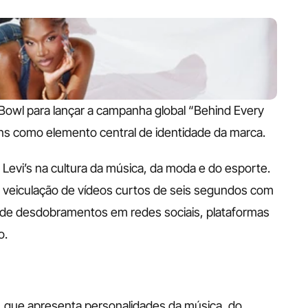
r Bowl para lançar a campanha global “Behind Every 
eans como elemento central de identidade da marca. 
evi’s na cultura da música, da moda e do esporte. 
ê a veiculação de vídeos curtos de seis segundos com 
m de desdobramentos em redes sociais, plataformas 
o.
, que apresenta personalidades da música, do 