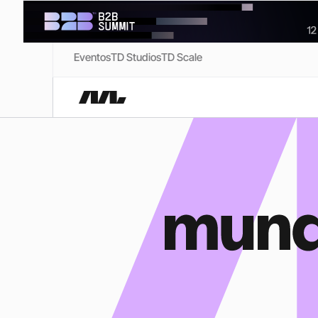
Eventos
TD Studios
TD Scale