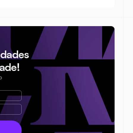
idades
ade!
o