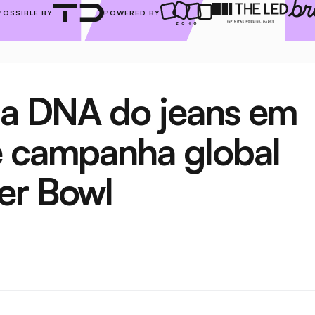
POSSIBLE BY
POWERED BY
ma DNA do jeans em 
e campanha global 
er Bowl