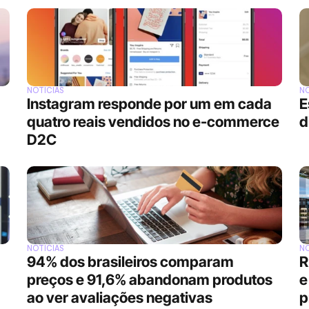
NOTÍCIAS
NO
Instagram responde por um em cada 
E
quatro reais vendidos no e-commerce 
d
D2C
NOTÍCIAS
NO
94% dos brasileiros comparam 
R
preços e 91,6% abandonam produtos 
e
ao ver avaliações negativas
p