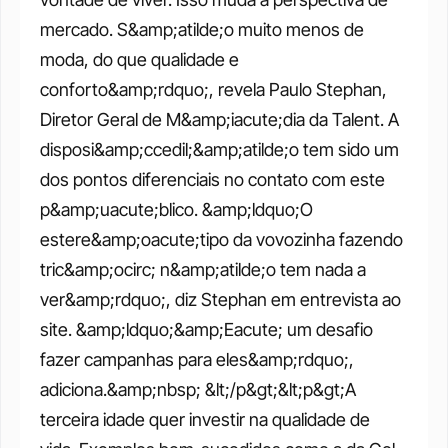
mercado. S&amp;atilde;o muito menos de 
moda, do que qualidade e 
conforto&amp;rdquo;, revela Paulo Stephan, 
Diretor Geral de M&amp;iacute;dia da Talent. A 
disposi&amp;ccedil;&amp;atilde;o tem sido um 
dos pontos diferenciais no contato com este 
p&amp;uacute;blico. &amp;ldquo;O 
estere&amp;oacute;tipo da vovozinha fazendo 
tric&amp;ocirc; n&amp;atilde;o tem nada a 
ver&amp;rdquo;, diz Stephan em entrevista ao 
site. &amp;ldquo;&amp;Eacute; um desafio 
fazer campanhas para eles&amp;rdquo;, 
adiciona.&amp;nbsp; &lt;/p&gt;&lt;p&gt;A 
terceira idade quer investir na qualidade de 