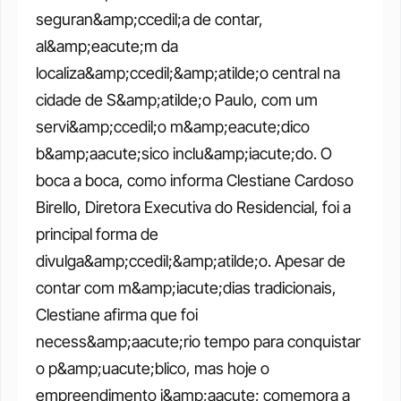
seguran&amp;ccedil;a de contar, 
al&amp;eacute;m da 
localiza&amp;ccedil;&amp;atilde;o central na 
cidade de S&amp;atilde;o Paulo, com um 
servi&amp;ccedil;o m&amp;eacute;dico 
b&amp;aacute;sico inclu&amp;iacute;do. O 
boca a boca, como informa Clestiane Cardoso 
Birello, Diretora Executiva do Residencial, foi a 
principal forma de 
divulga&amp;ccedil;&amp;atilde;o. Apesar de 
contar com m&amp;iacute;dias tradicionais, 
Clestiane afirma que foi 
necess&amp;aacute;rio tempo para conquistar 
o p&amp;uacute;blico, mas hoje o 
empreendimento j&amp;aacute; comemora a 