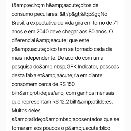
t&amp;ecirc;m h&amp;aacute;bitos de 
consumo peculiares. &lt;/p&gt;&lt;p&gt;No 
Brasil, a expectativa de vida gira em torno de 71 
anos e em 2040 deve chegar aos 80 anos. O 
diferencial &amp;eacute; que este 
p&amp;uacute;blico tem se tornado cada dia 
mais independente. De acordo com uma 
pesquisa do&amp;nbsp;GFK Indicator, pessoas 
desta faixa et&amp;aacute;ria em diante 
consomem cerca de R$ 150 
bilh&amp;otilde;es/ano, com ganhos mensais 
que representam R$ 12,2 bilh&amp;otilde;es. 
Muitos deles 
s&amp;atilde;o&amp;nbsp;aposentados que se 
tornaram aos poucos o p&amp;uacute;blico 