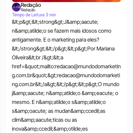
Redação
Redação
Tempo de Leitura 3 min
&lt;p&gt;&lt;strong&gt;J&amp;aacute; 
n&amp;atilde;o se fazem mais idosos como 
antigamente. E o marketing para eles?
&lt;/strong&gt;&lt;/p&gt;&lt;p&gt;Por Mariana 
Oliveira&lt;br /&gt;&lt;a 
href=&quot;mailto:redacao@mundodomarketin
g.com.br&quot;&gt;redacao@mundodomarketi
ng.com.br&lt;/a&gt;&lt;/p&gt;&lt;p&gt;O mundo 
j&amp;aacute; n&amp;atilde;o &amp;eacute; o 
mesmo. E n&amp;atilde;o s&amp;atilde;o 
s&amp;oacute; as mudan&amp;ccedil;as 
clim&amp;aacute;ticas ou as 
inova&amp;ccedil;&amp;otilde;es 