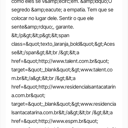
como eles se v&amp;ecirc;em. &amp;ldquo;O 
segredo &amp;eacute; a empatia. Tem que se 
colocar no lugar dele. Sentir o que ele 
sente&amp;rdquo;, garante. 
&lt;/p&gt;&lt;p&gt;&lt;span 
class=&quot;texto_laranja_bold&quot;&gt;Aces
se&lt;/span&gt;&lt;br /&gt;&lt;a 
href=&quot;http://www.talent.com.br&quot; 
target=&quot;_blank&quot;&gt;www.talent.co
m.br&lt;/a&gt;&lt;br /&gt;&lt;a 
href=&quot;http://www.residencialsantacatarin
a.com.br&quot; 
target=&quot;_blank&quot;&gt;www.residencia
lsantacatarina.com.br&lt;/a&gt;&lt;br /&gt;&lt;a 
href=&quot;http://www.espm.br&quot; 