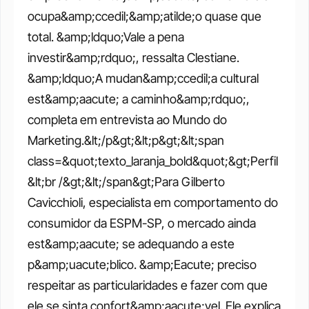
ocupa&amp;ccedil;&amp;atilde;o quase que 
total. &amp;ldquo;Vale a pena 
investir&amp;rdquo;, ressalta Clestiane. 
&amp;ldquo;A mudan&amp;ccedil;a cultural 
est&amp;aacute; a caminho&amp;rdquo;, 
completa em entrevista ao Mundo do 
Marketing.&lt;/p&gt;&lt;p&gt;&lt;span 
class=&quot;texto_laranja_bold&quot;&gt;Perfil
&lt;br /&gt;&lt;/span&gt;Para Gilberto 
Cavicchioli, especialista em comportamento do 
consumidor da ESPM-SP, o mercado ainda 
est&amp;aacute; se adequando a este 
p&amp;uacute;blico. &amp;Eacute; preciso 
respeitar as particularidades e fazer com que 
ele se sinta confort&amp;aacute;vel. Ele explica 