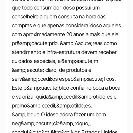
que todo consumidor idoso possui um 
conselheiro a quem consulta na hora das 
compras e que apenas considera idoso aqueles 
com aproximadamente 20 anos a mais que ele 
pr&amp;oacute;prio. &amp;Aacute;reas como 
atendimento e infra-estrutura devem receber 
cuidados especiais, al&amp;eacute;m 
&amp;eacute; claro, de produtos e 
servi&amp;ccedil;os espec&amp;iacute;ficos. 
Este p&amp;uacute;blico confia no boca a boca 
e valoriza liquida&amp;ccedil;&amp;otilde;es e 
promo&amp;ccedil;&amp;otilde;es. 
&amp;ldquo;O idoso adora fazer um bom 
neg&amp;oacute;cio&amp;rdquo;, 
conclui.&lt;/p&gt;&lt;p&gt;Nos Estados Unidos, 