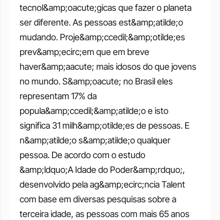
tecnol&amp;oacute;gicas que fazer o planeta 
ser diferente. As pessoas est&amp;atilde;o 
mudando. Proje&amp;ccedil;&amp;otilde;es 
prev&amp;ecirc;em que em breve 
haver&amp;aacute; mais idosos do que jovens 
no mundo. S&amp;oacute; no Brasil eles 
representam 17% da 
popula&amp;ccedil;&amp;atilde;o e isto 
significa 31 milh&amp;otilde;es de pessoas. E 
n&amp;atilde;o s&amp;atilde;o qualquer 
pessoa. De acordo com o estudo 
&amp;ldquo;A Idade do Poder&amp;rdquo;, 
desenvolvido pela ag&amp;ecirc;ncia Talent 
com base em diversas pesquisas sobre a 
terceira idade, as pessoas com mais 65 anos 