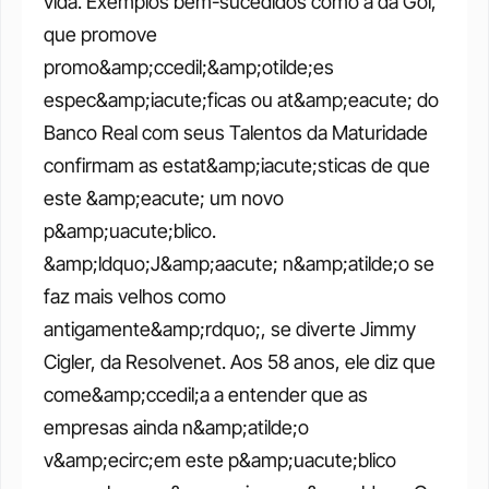
vida. Exemplos bem-sucedidos como a da Gol, 
que promove 
promo&amp;ccedil;&amp;otilde;es 
espec&amp;iacute;ficas ou at&amp;eacute; do 
Banco Real com seus Talentos da Maturidade 
confirmam as estat&amp;iacute;sticas de que 
este &amp;eacute; um novo 
p&amp;uacute;blico. 
&amp;ldquo;J&amp;aacute; n&amp;atilde;o se 
faz mais velhos como 
antigamente&amp;rdquo;, se diverte Jimmy 
Cigler, da Resolvenet. Aos 58 anos, ele diz que 
come&amp;ccedil;a a entender que as 
empresas ainda n&amp;atilde;o 
v&amp;ecirc;em este p&amp;uacute;blico 