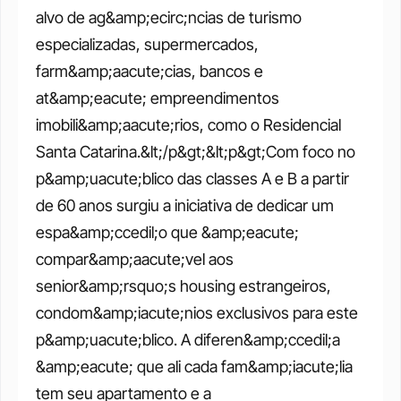
alvo de ag&amp;ecirc;ncias de turismo 
especializadas, supermercados, 
farm&amp;aacute;cias, bancos e 
at&amp;eacute; empreendimentos 
imobili&amp;aacute;rios, como o Residencial 
Santa Catarina.&lt;/p&gt;&lt;p&gt;Com foco no 
p&amp;uacute;blico das classes A e B a partir 
de 60 anos surgiu a iniciativa de dedicar um 
espa&amp;ccedil;o que &amp;eacute; 
compar&amp;aacute;vel aos 
senior&amp;rsquo;s housing estrangeiros, 
condom&amp;iacute;nios exclusivos para este 
p&amp;uacute;blico. A diferen&amp;ccedil;a 
&amp;eacute; que ali cada fam&amp;iacute;lia 
tem seu apartamento e a 