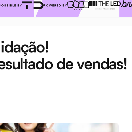
POSSIBLE BY
POWERED BY
idação! 
resultado de vendas!