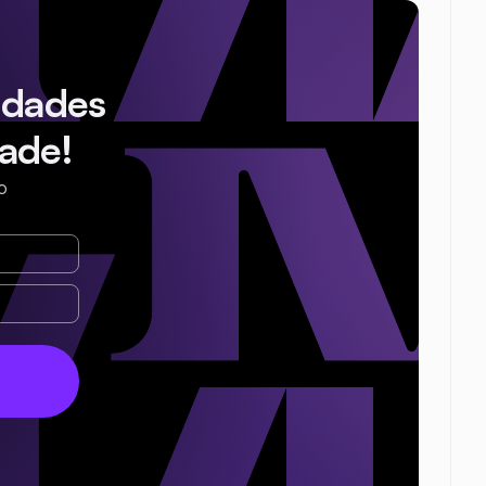
idades
ade!
o