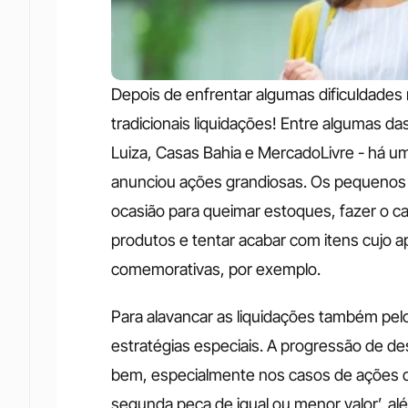
Depois de enfrentar algumas dificuldades
tradicionais liquidações! Entre algumas da
Luiza, Casas Bahia e MercadoLivre - há u
anunciou ações grandiosas. Os pequenos e
ocasião para queimar estoques, fazer o cap
produtos e tentar acabar com itens cujo a
comemorativas, por exemplo. 
Para alavancar as liquidações também pel
estratégias especiais. A progressão de d
bem, especialmente nos casos de ações do
segunda peça de igual ou menor valor’, alé