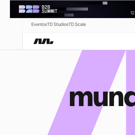
Eventos
TD Studios
TD Scale