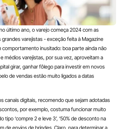
 no último ano, o varejo começa 2024 com as 
s grandes varejistas - exceção feita à Magazine 
m comportamento inusitado: boa parte ainda não 
 médios varejistas, por sua vez, aproveitam a 
ital girar, ganhar fôlego para investir em novos 
pelo de vendas estão muito ligados a datas 
os canais digitais, recomendo que sejam adotadas 
escontos, por exemplo, costuma funcionar muito 
 tipo ‘compre 2 e leve 3’, ‘50% de desconto na 
m de envios de brindes. Claro, para determinar a 