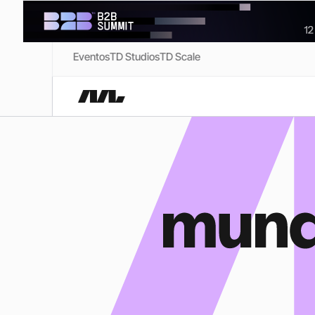
Eventos
TD Studios
TD Scale