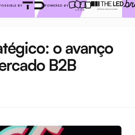
POSSIBLE BY
POWERED BY
atégico: o avanço 
mercado B2B