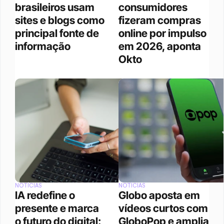
brasileiros usam 
consumidores 
sites e blogs como 
fizeram compras 
principal fonte de 
online por impulso 
informação
em 2026, aponta 
Okto
NOTÍCIAS
NOTÍCIAS
IA redefine o 
Globo aposta em 
presente e marca 
vídeos curtos com 
o futuro do digital: 
GloboPop e amplia 