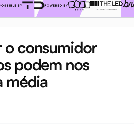
POSSIBLE BY
POWERED BY
 o consumidor 
os podem nos 
a média