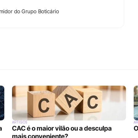
midor do Grupo Boticário
ARTIGOS
A
 
CAC é o maior vilão ou a desculpa 
O
mais conveniente?