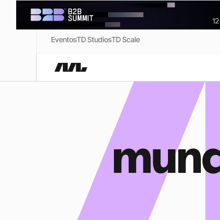
Eventos
TD Studios
TD Scale