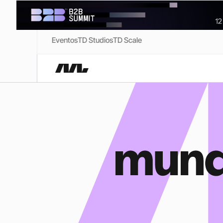
Eventos
TD Studios
TD Scale