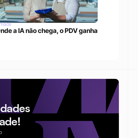
RTIGOS
nde a IA não chega, o PDV ganha
idades
ade!
o