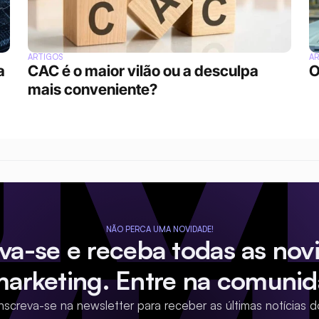
ARTIGOS
A
 
CAC é o maior vilão ou a desculpa 
O
mais conveniente?
NÃO PERCA UMA NOVIDADE!
eva-se e receba todas as nov
marketing. Entre na comunid
Inscreva-se na newsletter para receber as últimas notícias d