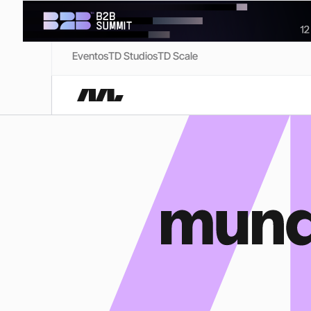
Eventos
TD Studios
TD Scale