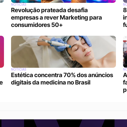
NOTÍCIAS
NO
Revolução prateada desafia 
8
empresas a rever Marketing para 
i
consumidores 50+
f
NOTÍCIAS
NO
Estética concentra 70% dos anúncios 
A
 
digitais da medicina no Brasil
f
p