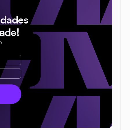
idades
ade!
o