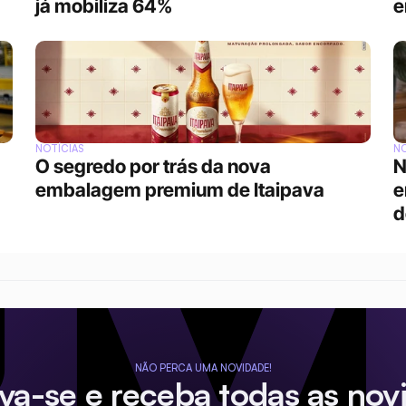
já mobiliza 64%
e
NOTÍCIAS
NO
O segredo por trás da nova 
N
embalagem premium de Itaipava
e
d
NÃO PERCA UMA NOVIDADE!
eva-se e receba todas as nov