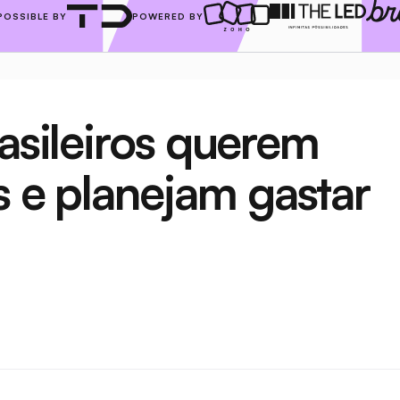
POSSIBLE BY
POWERED BY
asileiros querem 
s e planejam gastar 