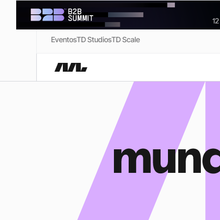
Eventos
TD Studios
TD Scale