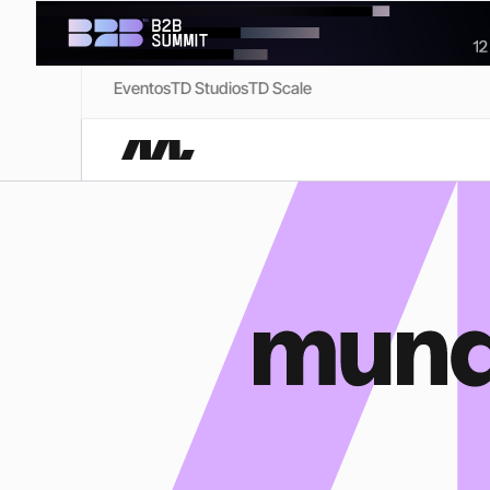
Eventos
TD Studios
TD Scale