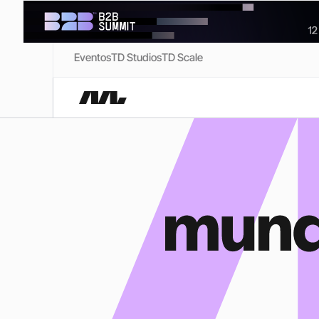
Eventos
TD Studios
TD Scale