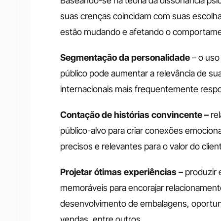
Baseando-se na teoria da dissonância psi
suas crenças coincidam com suas escolhas
estão mudando e afetando o comportamen
Segmentação da personalidade 
– o uso
público pode aumentar a relevância de s
internacionais mais frequentemente resp
Contação de histórias convincente – 
re
público-alvo para criar conexões emociona
precisos e relevantes para o valor do clien
Projetar ótimas experiências –
 produzir 
memoráveis para encorajar relacionamento
desenvolvimento de embalagens, oportuni
vendas, entre outros.