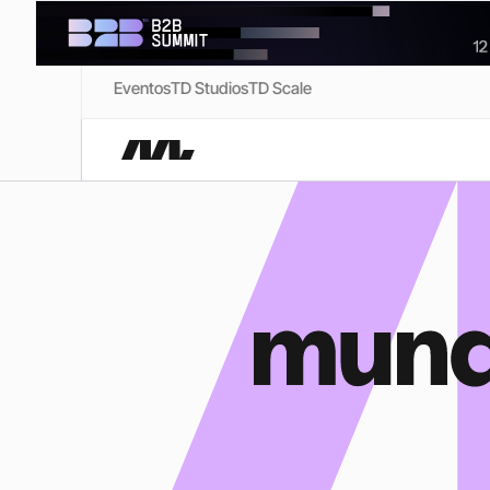
Eventos
TD Studios
TD Scale