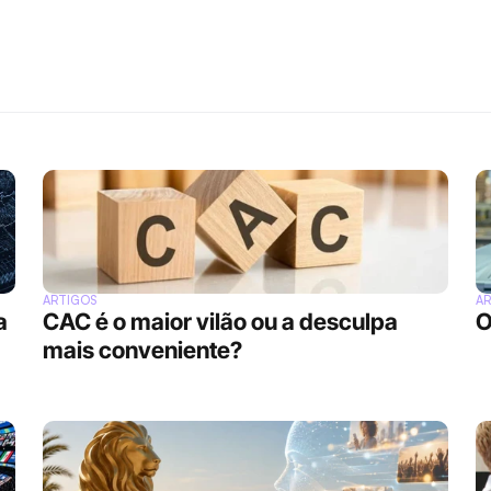
ARTIGOS
A
 
CAC é o maior vilão ou a desculpa 
O
mais conveniente?